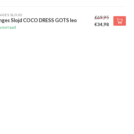
NGES SLOJD
€69,95
nges Slojd COCO DRESS GOTS leo
€34,98
voorraad