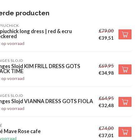
erde producten
PIUCHICK
€79,00
piuchick long dress | red & ecru
eckered
€39,51
t op voorraad
NGES SLOJD
€69,95
nges Slojd KIM FRILL DRESS GOTS
ACK TIME
€34,98
t op voorraad
NGES SLOJD
€64,95
nges Slojd VIANNA DRESS GOTS FIOLA
€32,48
t op voorraad
É
€74,00
jé Mave Rose cafe
€37,01
voorraad