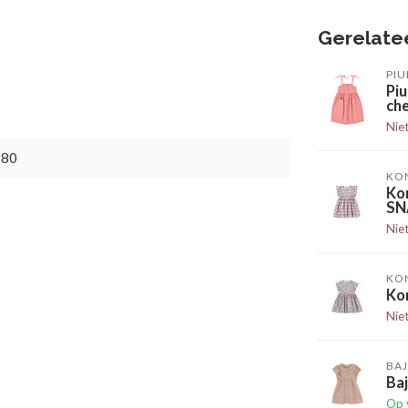
Gerelate
PIU
Piu
ch
Nie
180
KO
Ko
SN
Nie
KO
Ko
Nie
BAJ
Ba
Op 