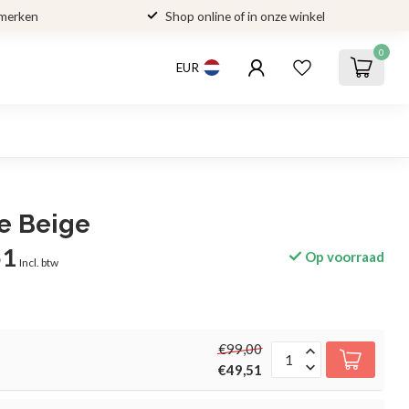
 merken
Shop online of in onze winkel
0
EUR
e Beige
51
Op voorraad
Incl. btw
€99,00
€49,51