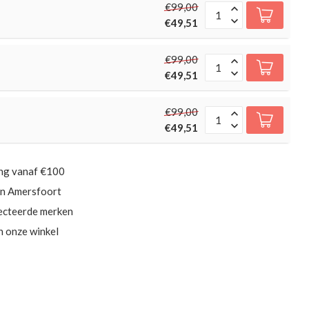
€99,00
€49,51
€99,00
€49,51
€99,00
€49,51
ing vanaf €100
in Amersfoort
ecteerde merken
in onze winkel