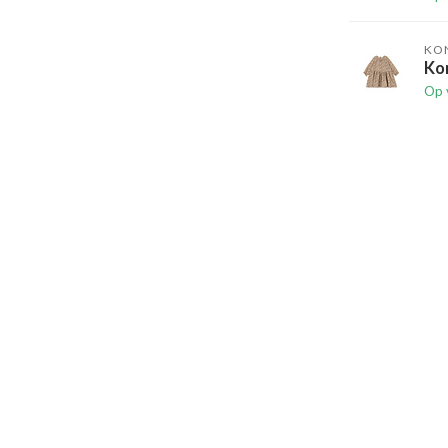
KO
Ko
Op 