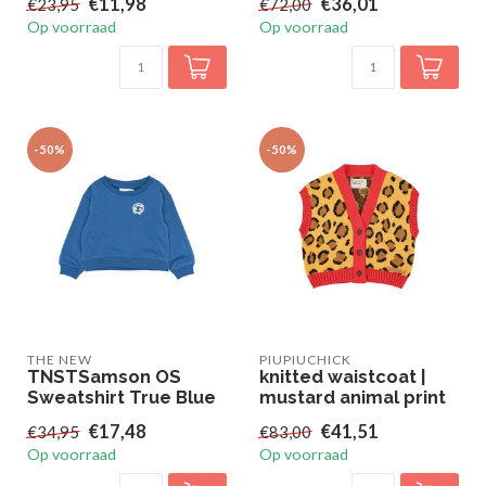
€11,98
€36,01
€23,95
€72,00
Op voorraad
Op voorraad
-50%
-50%
THE NEW
PIUPIUCHICK
TNSTSamson OS
knitted waistcoat |
Sweatshirt True Blue
mustard animal print
€17,48
€41,51
€34,95
€83,00
Op voorraad
Op voorraad