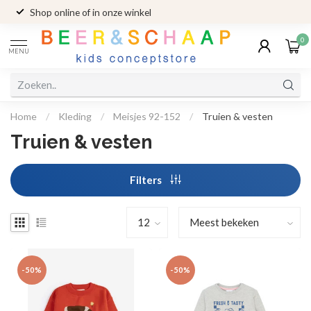
Shop online of in onze winkel
0
MENU
Home
/
Kleding
/
Meisjes 92-152
/
Truien & vesten
Truien & vesten
Filters
-50%
-50%