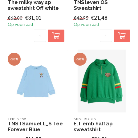
The milky way sp
TNSteven OS
sweatshirt Off white
Sweatshirt
€31,01
€21,48
€62,00
€42,95
Op voorraad
Op voorraad
-50%
-50%
THE NEW
MINI RODINI
TNSTSamuel L_S Tee
E.T emb halfzip
Forever Blue
sweatshirt