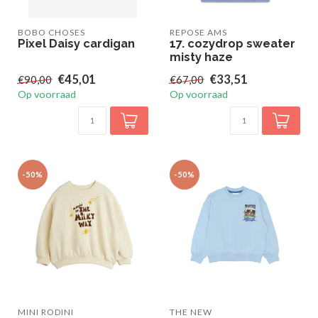
BOBO CHOSES
REPOSE AMS
Pixel Daisy cardigan
17. cozydrop sweater
misty haze
€45,01
€33,51
€90,00
€67,00
Op voorraad
Op voorraad
-50%
-50%
MINI RODINI
THE NEW