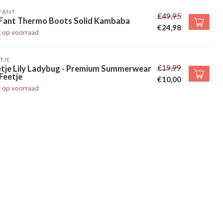
FANT
€49,95
 Fant Thermo Boots Solid Kambaba
€24,98
t op voorraad
TJE
€19,99
etje Lily Ladybug - Premium Summerwear
Feetje
€10,00
t op voorraad