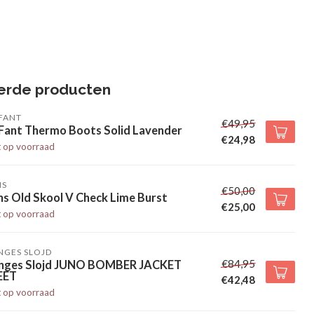
erde producten
FANT
€49,95
 Fant Thermo Boots Solid Lavender
€24,98
t op voorraad
NS
€50,00
s Old Skool V Check Lime Burst
€25,00
t op voorraad
NGES SLOJD
€84,95
nges Slojd JUNO BOMBER JACKET
EET
€42,48
t op voorraad