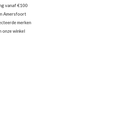
ing vanaf €100
in Amersfoort
ecteerde merken
in onze winkel