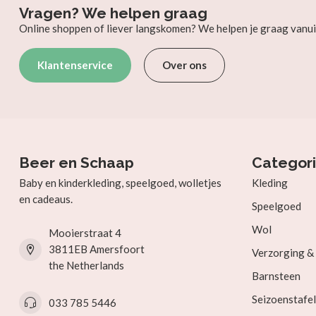
Vragen? We helpen graag
Online shoppen of liever langskomen? We helpen je graag vanui
Klantenservice
Over ons
Beer en Schaap
Categor
Baby en kinderkleding, speelgoed, wolletjes
Kleding
en cadeaus.
Speelgoed
Wol
Mooierstraat 4
3811EB Amersfoort
Verzorging 
the Netherlands
Barnsteen
Seizoenstafel
033 785 5446