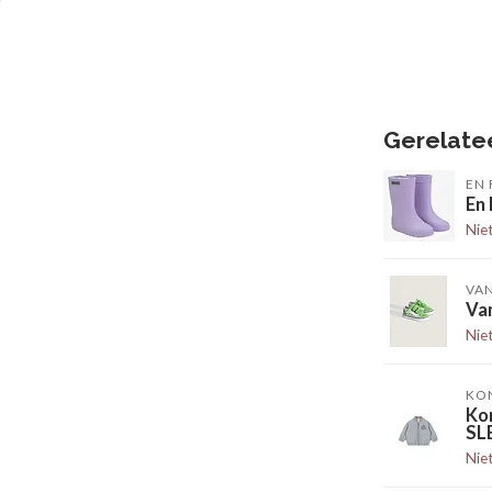
Gerelate
EN 
En
Nie
VA
Van
Nie
KO
Ko
SL
Nie