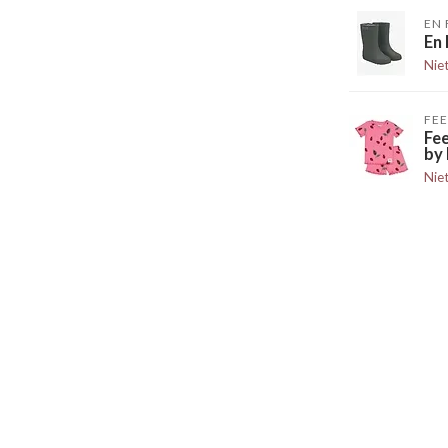
EN 
En
Nie
FEE
Fe
by 
Nie