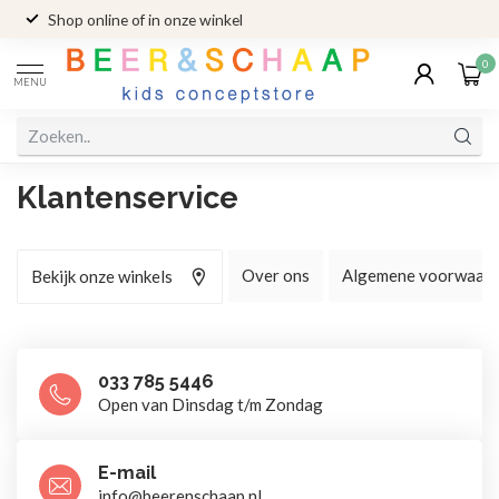
Shop online of in onze winkel
0
MENU
Klantenservice
Over ons
Algemene voorwaar
Bekijk onze winkels
033 785 5446
Open van Dinsdag t/m Zondag
E-mail
info@beerenschaap.nl