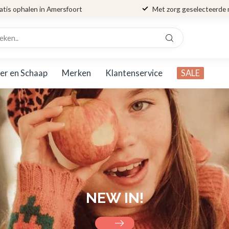
atis ophalen in Amersfoort
Met zorg geselecteerde
er en Schaap
Merken
Klantenservice
SALE
NEW IN!