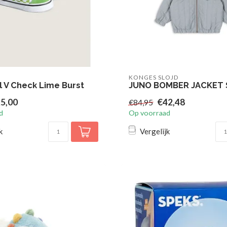
KONGES SLOJD
l V Check Lime Burst
JUNO BOMBER JACKET 
5,00
€42,48
€84,95
d
Op voorraad
k
Vergelijk