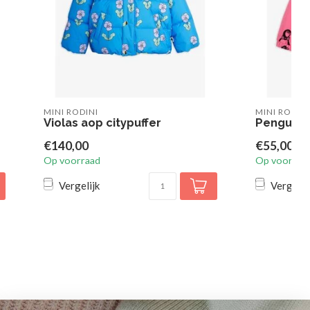
MINI RODINI
MINI RODIN
Violas aop citypuffer
Penguin a
€140,00
€55,00
Op voorraad
Op voorraa
Vergelijk
Vergelij