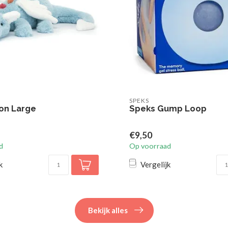
SPEKS
on Large
Speks Gump Loop
€9,50
d
Op voorraad
k
Vergelijk
Bekijk alles