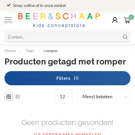
Shop online of in onze winkel
0
MENU
Home
/
Tags
/
romper
Producten getagd met romper
Filters
Geen producten gevonden!
GA VERDER MET WINKELEN