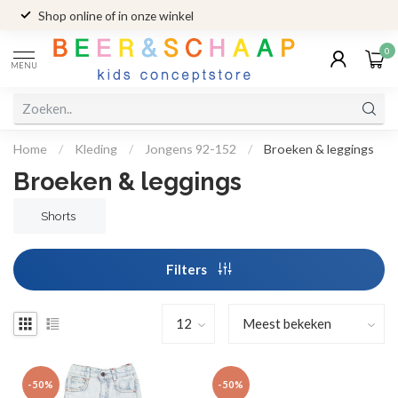
Shop online of in onze winkel
0
MENU
Home
/
Kleding
/
Jongens 92-152
/
Broeken & leggings
Broeken & leggings
Shorts
Filters
-50%
-50%