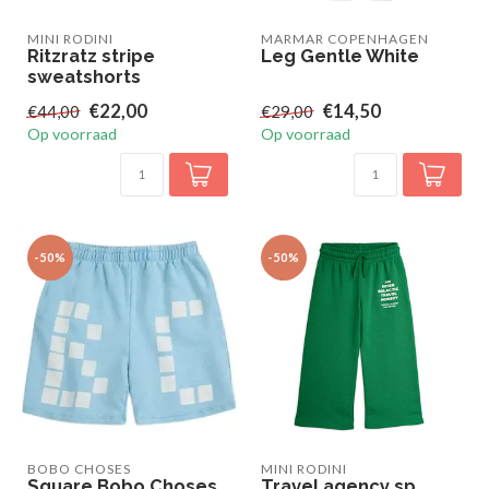
MINI RODINI
MARMAR COPENHAGEN
Ritzratz stripe
Leg Gentle White
sweatshorts
€22,00
€14,50
€44,00
€29,00
Op voorraad
Op voorraad
-50%
-50%
BOBO CHOSES
MINI RODINI
Square Bobo Choses
Travel agency sp