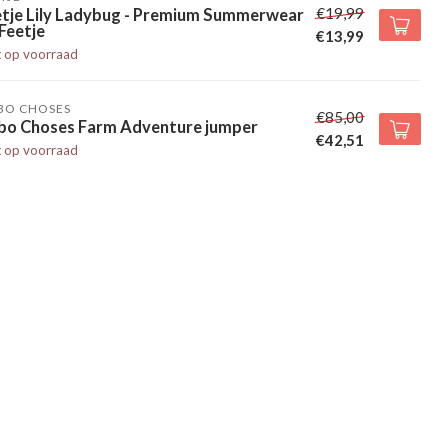
€19,99
etje Lily Ladybug - Premium Summerwear
Feetje
€13,99
t op voorraad
BO CHOSES
€85,00
bo Choses Farm Adventure jumper
€42,51
t op voorraad