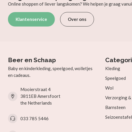
Online shoppen of liever langskomen? We helpen je graag vanui
Klantenservice
Over ons
Beer en Schaap
Categor
Baby en kinderkleding, speelgoed, wolletjes
Kleding
en cadeaus.
Speelgoed
Wol
Mooierstraat 4
3811EB Amersfoort
Verzorging 
the Netherlands
Barnsteen
Seizoenstafel
033 785 5446