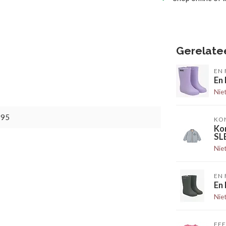
Gerelate
EN 
En
Nie
895
KO
Ko
SL
Nie
EN 
En
Nie
FEE