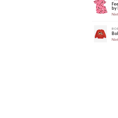
Fe
by 
Nie
BO
Bo
Nie