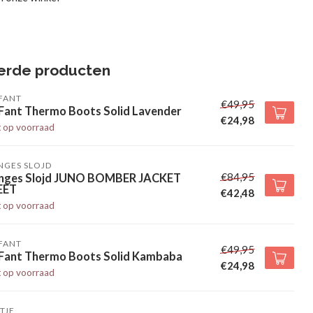
erde producten
FANT
€49,95
 Fant Thermo Boots Solid Lavender
€24,98
t op voorraad
NGES SLOJD
€84,95
nges Slojd JUNO BOMBER JACKET
EET
€42,48
t op voorraad
FANT
€49,95
 Fant Thermo Boots Solid Kambaba
€24,98
t op voorraad
TJE