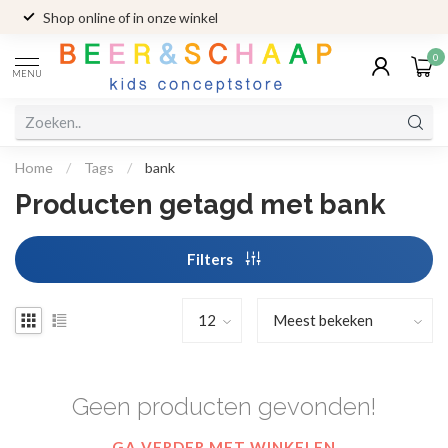
Shop online of in onze winkel
0
MENU
Home
/
Tags
/
bank
Producten getagd met bank
Filters
Geen producten gevonden!
GA VERDER MET WINKELEN