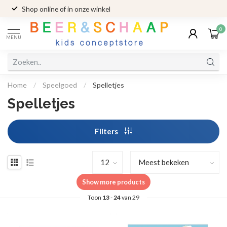
Shop online of in onze winkel
0
MENU
Home
/
Speelgoed
/
Spelletjes
Spelletjes
Filters
Show more products
Toon
13
-
24
van 29