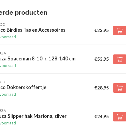
erde producten
ECO
co Birdies Tas en Accessoires
€23,95
voorraad
UZA
uza Spaceman 8-10 jr, 128-140 cm
€53,95
voorraad
ECO
eco Dokterskoffertje
€28,95
voorraad
UZA
za Slipper hak Mariona, zilver
€24,95
voorraad