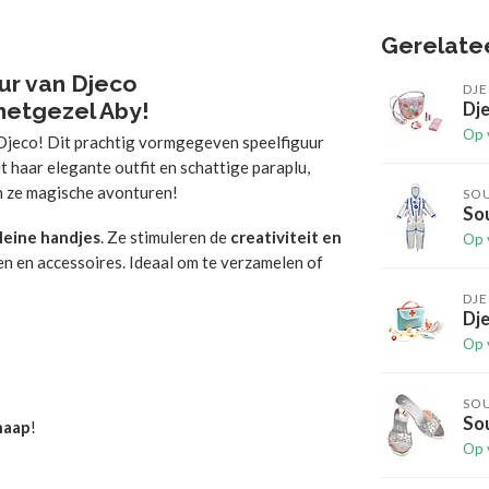
Gerelate
ur van Djeco
DJ
metgezel Aby!
Dje
Op 
Djeco! Dit prachtig vormgegeven speelfiguur
t haar elegante outfit en schattige paraplu,
n ze magische avonturen!
SO
So
kleine handjes
. Ze stimuleren de
creativiteit en
Op 
en en accessoires. Ideaal om te verzamelen of
DJ
Dj
Op 
SO
Sou
haap
!
Op 