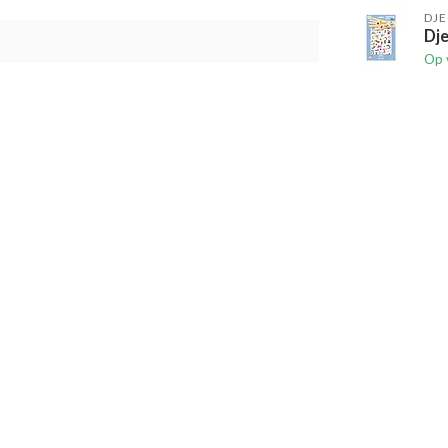
DJ
Dje
Op 