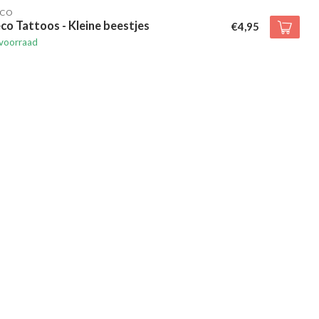
ECO
co Tattoos - Kleine beestjes
€4,95
voorraad