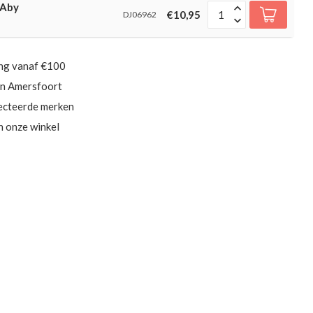
 Aby
€10,95
DJ06962
ing vanaf €100
in Amersfoort
ecteerde merken
in onze winkel