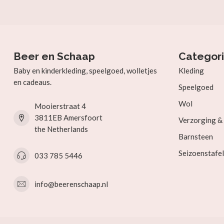
Beer en Schaap
Categor
Baby en kinderkleding, speelgoed, wolletjes
Kleding
en cadeaus.
Speelgoed
Wol
Mooierstraat 4
3811EB Amersfoort
Verzorging 
the Netherlands
Barnsteen
Seizoenstafel
033 785 5446
info@beerenschaap.nl