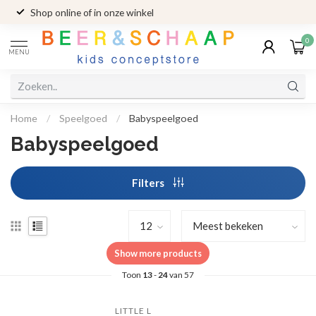
Shop online of in onze winkel
0
MENU
Home
/
Speelgoed
/
Babyspeelgoed
Babyspeelgoed
Filters
Show more products
Toon
13
-
24
van 57
LITTLE L