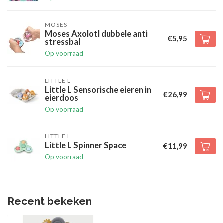
MOSES
Moses Axolotl dubbele anti
€5,95
stressbal
Op voorraad
LITTLE L
Little L Sensorische eieren in
€26,99
eierdoos
Op voorraad
LITTLE L
Little L Spinner Space
€11,99
Op voorraad
Recent bekeken