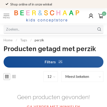
Shop online of in onze winkel
0
MENU
Home
/
Tags
/
perzik
Producten getagd met perzik
Filters
Geen producten gevonden!
GA VERDER MET WINKELEN