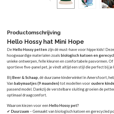
Productomschrijving
Hello Hossy hat Mini Hope
De
Hello Hossy petten
zijn dé must-have voor hippe kids! Dez
hoogwaardige materialen zoals
biologisch katoen en gerecyc
unieke ontwerpen, felle kleuren en comfortabele pasvormen. Of j
sportieve five-panel pet, je vindt altijd een stijl die perfect bij je 
Bij
Beer & Schaap
, dé duurzame kinderwinkel in Amersfoort, he
Van
babymaatjes (9 maanden)
tot modellen voor
oudere kinde
passend model. Dankzij de verstelbare sluiting groeien de pett
optimaal draagcomfort.
Waarom kiezen voor een
Hello Hossy pet?
✔
Duurzaam
– Gemaakt van biologisch katoen en gerecycled p