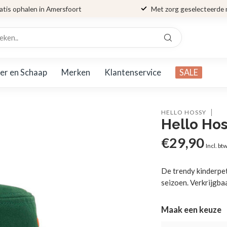
atis ophalen in Amersfoort
Met zorg geselecteerde
er en Schaap
Merken
Klantenservice
SALE
HELLO HOSSY
Hello Hos
€29,90
Incl. bt
De trendy kinderpet
seizoen. Verkrijgba
Maak een keuze