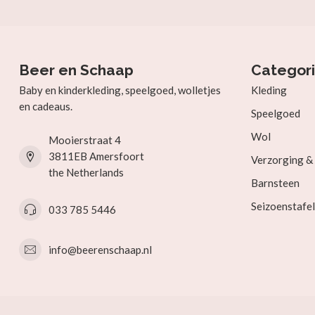
Beer en Schaap
Categor
Baby en kinderkleding, speelgoed, wolletjes
Kleding
en cadeaus.
Speelgoed
Wol
Mooierstraat 4
3811EB Amersfoort
Verzorging 
the Netherlands
Barnsteen
Seizoenstafel
033 785 5446
info@beerenschaap.nl