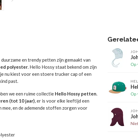
Gerelate
JO
Joh
e duurzame en trendy petten zijn gemaakt van
Op 
led polyester
. Hello Hossy staat bekend om zijn
e nu kiest voor een stoere trucker cap of een
kind past.
HE
He
bben we een ruime collectie
Hello Hossy petten
.
Op 
ren (tot 10 jaar)
, er is voor elke leeftijd een
en mee, en de ademende stoffen zorgen voor
JO
Joh
Nie
olyester