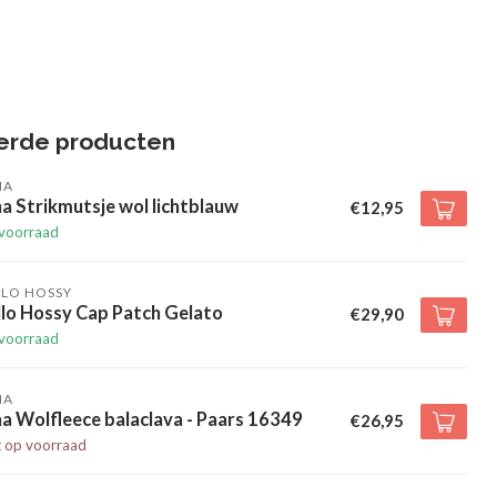
erde producten
HA
a Strikmutsje wol lichtblauw
€12,95
voorraad
LLO HOSSY
llo Hossy Cap Patch Gelato
€29,90
voorraad
HA
a Wolfleece balaclava - Paars 16349
€26,95
t op voorraad