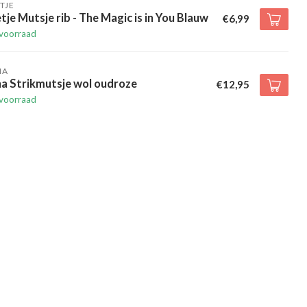
TJE
tje Mutsje rib - The Magic is in You Blauw
€6,99
voorraad
HA
a Strikmutsje wol oudroze
€12,95
voorraad