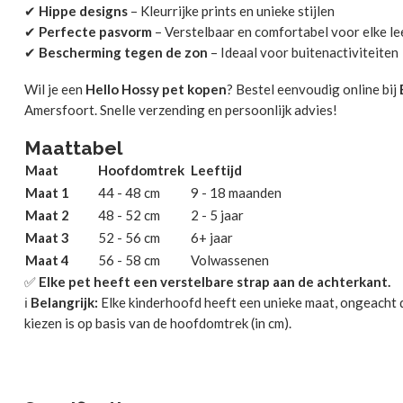
✔
Hippe designs
– Kleurrijke prints en unieke stijlen
✔
Perfecte pasvorm
– Verstelbaar en comfortabel voor elke lee
✔
Bescherming tegen de zon
– Ideaal voor buitenactiviteiten
Wil je een
Hello Hossy pet kopen
? Bestel eenvoudig online bij
Amersfoort. Snelle verzending en persoonlijk advies!
Maattabel
Maat
Hoofdomtrek
Leeftijd
Maat 1
44 - 48 cm
9 - 18 maanden
Maat 2
48 - 52 cm
2 - 5 jaar
Maat 3
52 - 56 cm
6+ jaar
Maat 4
56 - 58 cm
Volwassenen
✅
Elke pet heeft een verstelbare strap aan de achterkant.
ℹ️
Belangrijk:
Elke kinderhoofd heeft een unieke maat, ongeacht de
kiezen is op basis van de hoofdomtrek (in cm).