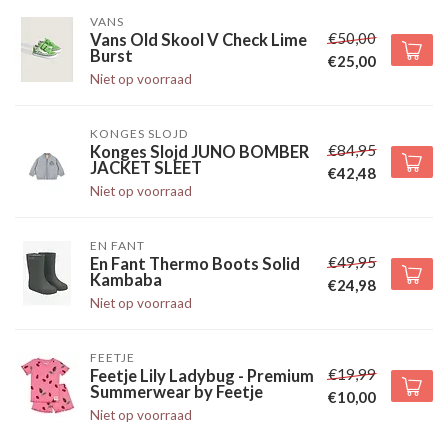
VANS
€50,00
Vans Old Skool V Check Lime
Burst
€25,00
Niet op voorraad
KONGES SLOJD
€84,95
Konges Slojd JUNO BOMBER
JACKET SLEET
€42,48
Niet op voorraad
EN FANT
€49,95
En Fant Thermo Boots Solid
Kambaba
€24,98
Niet op voorraad
FEETJE
€19,99
Feetje Lily Ladybug - Premium
Summerwear by Feetje
€10,00
Niet op voorraad