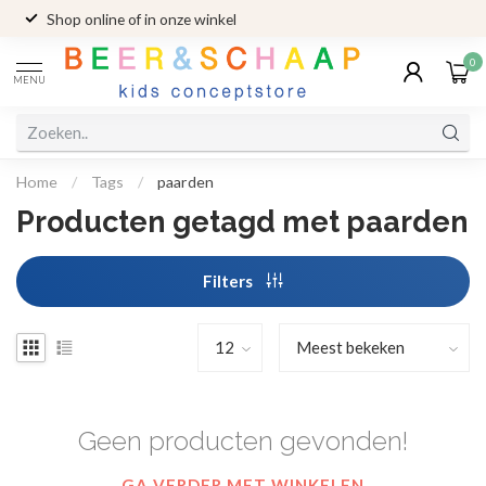
Shop online of in onze winkel
0
MENU
Home
/
Tags
/
paarden
Producten getagd met paarden
Filters
Geen producten gevonden!
GA VERDER MET WINKELEN