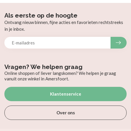
OLI & CAROL
Green Cabbage Baby
Ball
€19,95
Op voorraad