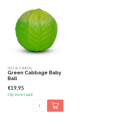
Niet op voorraad
TAF TOYS
Taf Toys Snap 'n Learn Board
€21,95
Op voorraad
TAF TOYS
Taf Toys Tummy Time action
€23,95
tray
Op voorraad
LITTLE L
Little L Zip trek Speelgoed
€15,95
tuin
Op voorraad
Recent bekeken