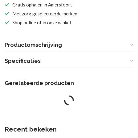
Gratis ophalen in Amersfoort
Met zorg geselecteerde merken
Shop online of in onze winkel
Productomschrijving
Specificaties
Gerelateerde producten
PETIT BOUM
Petit Boum Sensorische roller
€36,99
Op voorraad
NANCHEN NATUR
Nanchen natur Knuffeldoekje
€26,95
streep blauw beertje