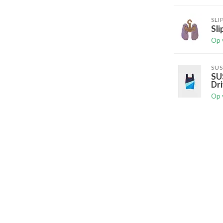
SLI
Sli
Op 
SUS
SU
Dri
Op 