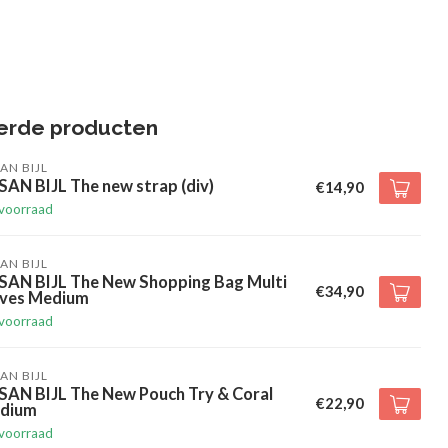
erde producten
AN BIJL
AN BIJL The new strap (div)
€14,90
voorraad
AN BIJL
SAN BIJL The New Shopping Bag Multi
€34,90
ives Medium
voorraad
AN BIJL
SAN BIJL The New Pouch Try & Coral
€22,90
dium
voorraad