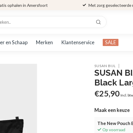
atis ophalen in Amersfoort
Met zorg geselecteerde
er en Schaap
Merken
Klantenservice
SALE
SUSAN BIJL
SUSAN BI
Black La
€25,90
Incl. bt
Maak een keuze
The New Pouch B
Op voorraad