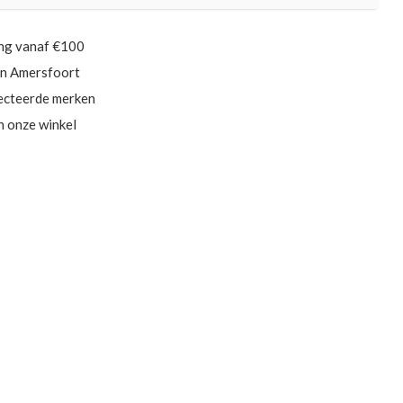
ing vanaf €100
in Amersfoort
ecteerde merken
in onze winkel