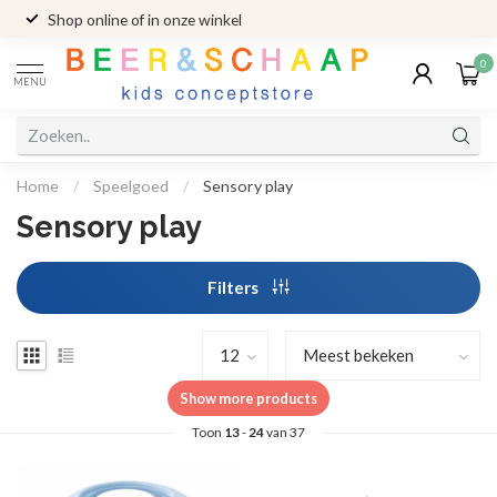
Shop online of in onze winkel
0
MENU
Home
/
Speelgoed
/
Sensory play
Sensory play
Filters
Show more products
Toon
13
-
24
van 37