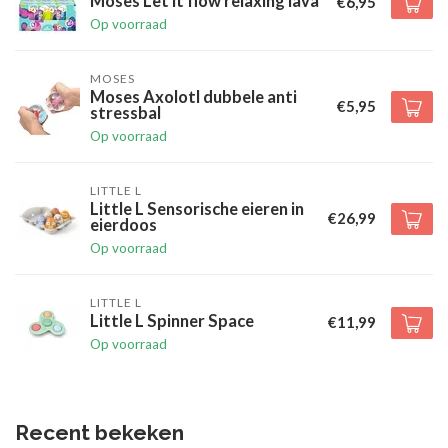
Moses Let it flow relaxing lava
€6,95
Op voorraad
MOSES
Moses Axolotl dubbele anti
€5,95
stressbal
Op voorraad
LITTLE L
Little L Sensorische eieren in
€26,99
eierdoos
Op voorraad
LITTLE L
Little L Spinner Space
€11,99
Op voorraad
Recent bekeken