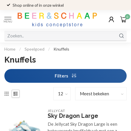
Shop online of in onze winkel
0
MENU
Home
/
Speelgoed
/
Knuffels
Knuffels
Filters
JELLYCAT
Sky Dragon Large
De Jellycat Sky Dragon Large is een
betoverende knuffeldraak met een z...