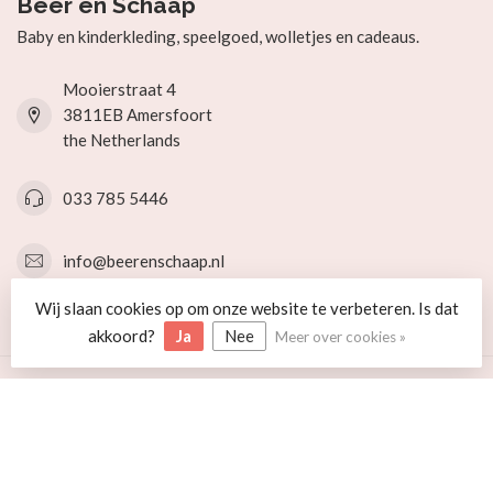
Beer en Schaap
Baby en kinderkleding, speelgoed, wolletjes en cadeaus.
Mooierstraat 4
3811EB Amersfoort
the Netherlands
033 785 5446
info@beerenschaap.nl
Wij slaan cookies op om onze website te verbeteren. Is dat
Categorieën
akkoord?
Ja
Nee
Meer over cookies »
Informatie
Mijn account