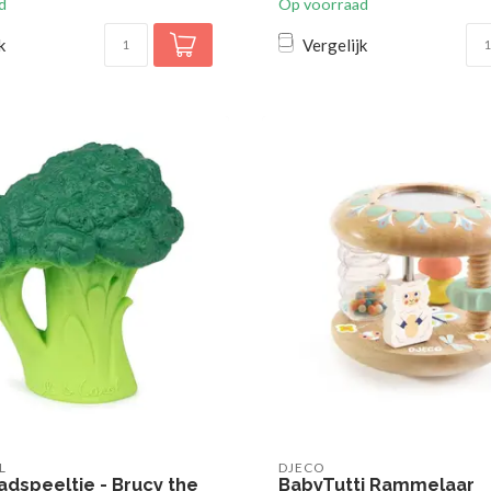
d
Op voorraad
k
Vergelijk
L
DJECO
badspeeltje - Brucy the
BabyTutti Rammelaar