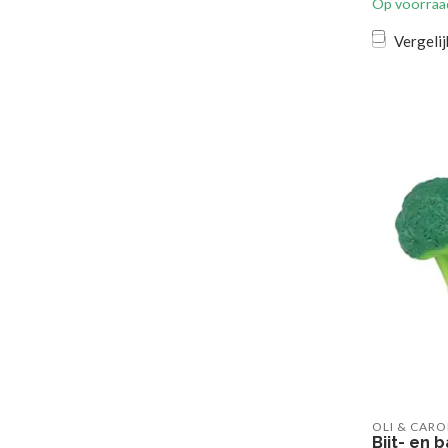
Op voorraa
Vergelij
OLI & CARO
Bijt- en 