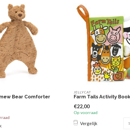
JELLYCAT
omew Bear Comforter
Farm Tails Activity Boo
€22,00
Op voorraad
rraad
Vergelijk
k