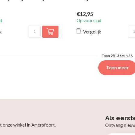
€12,95
d
Op voorraad
k
Vergelijk
Toon
25
-
36
van 58
Toon meer
Als eerst
t onze winkel in Amersfoort.
Ontvang nieuw b