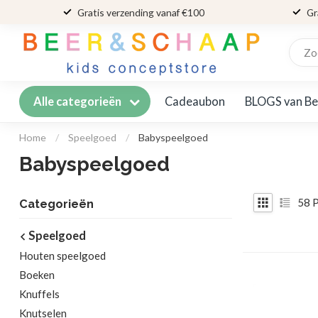
Gratis verzending vanaf €100
Gr
Cadeaubon
BLOGS van Be
Alle categorieën
Home
/
Speelgoed
/
Babyspeelgoed
Babyspeelgoed
58
P
Categorieën
Speelgoed
Houten speelgoed
Boeken
Knuffels
Knutselen