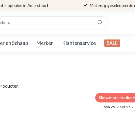
atis ophalen in Amersfoort
Met zorg geselecteerde
er en Schaap
Merken
Klantenservice
SALE
roducten
Show more product
Toon
25
-
36
van 58