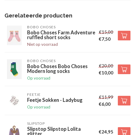
Gerelateerde producten
BOBO CHOSES
€15,00
Bobo Choses Farm Adventure
ruffled short socks
€7,50
Niet op voorraad
BOBO CHOSES
€20,00
Bobo Choses Bobo Choses
Modern long socks
€10,00
Op voorraad
FEETJE
€11,99
Feetje Sokken - Ladybug
€6,00
Op voorraad
SLIPSTOP
Slipstop Slipstop Lolita
€24,95
glitter