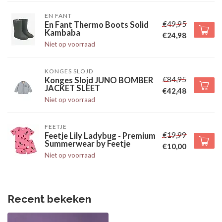
EN FANT
€49,95
En Fant Thermo Boots Solid
Kambaba
€24,98
Niet op voorraad
KONGES SLOJD
€84,95
Konges Slojd JUNO BOMBER
JACKET SLEET
€42,48
Niet op voorraad
FEETJE
€19,99
Feetje Lily Ladybug - Premium
Summerwear by Feetje
€10,00
Niet op voorraad
Recent bekeken