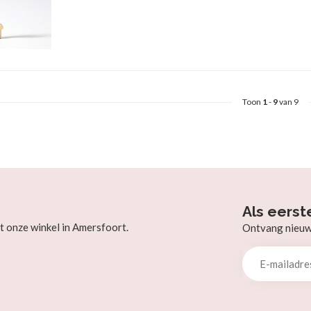
Toon
1
-
9
van 9
Als eerst
t onze winkel in Amersfoort.
Ontvang nieuw b