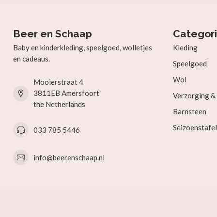
Beer en Schaap
Categor
Baby en kinderkleding, speelgoed, wolletjes
Kleding
en cadeaus.
Speelgoed
Wol
Mooierstraat 4
3811EB Amersfoort
Verzorging 
the Netherlands
Barnsteen
Seizoenstafel
033 785 5446
info@beerenschaap.nl