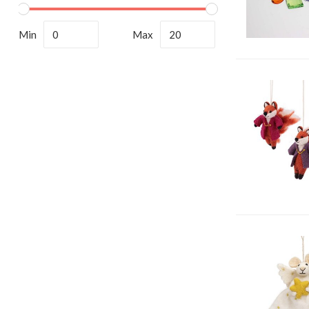
Min
Max