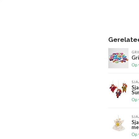
Gerelate
GR
Gri
Op 
SJA
Sja
Su
Op 
SJA
Sja
me
Op 