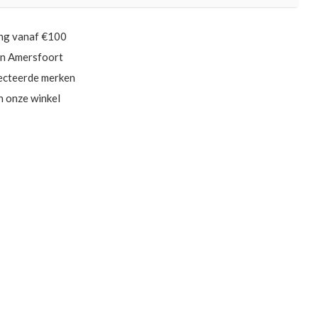
ing vanaf €100
in Amersfoort
ecteerde merken
in onze winkel