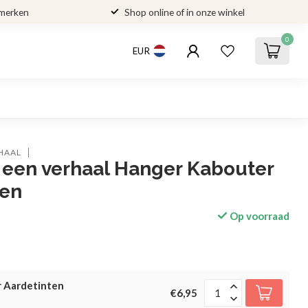
 merken
Shop online of in onze winkel
0
EUR
RHAAL
 een verhaal Hanger Kabouter
ten
Op voorraad
 Aardetinten
€6,95