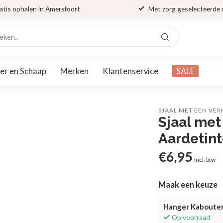
atis ophalen in Amersfoort
Met zorg geselecteerde
er en Schaap
Merken
Klantenservice
SALE
SJAAL MET EEN VE
Sjaal met
Aardetin
€6,95
Incl. btw
Maak een keuze
Hanger Kabouter
Op voorraad