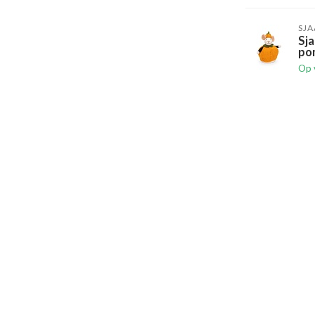
SJA
Sja
po
Op 