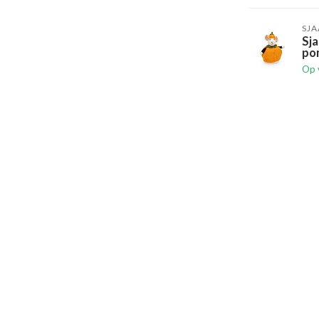
SJA
Sja
po
Op 