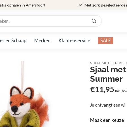
atis ophalen in Amersfoort
Met zorg geselecteerde
er en Schaap
Merken
Klantenservice
SALE
SJAAL MET EEN VE
Sjaal met
Summer
€11,95
Incl. bt
Je ontvangt een wil
Maak een keuze