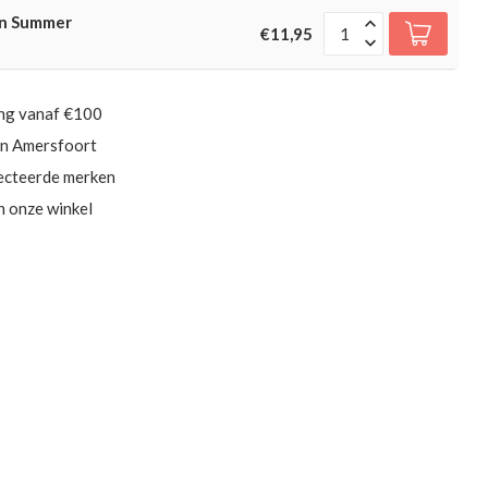
an Summer
€11,95
ing vanaf €100
in Amersfoort
ecteerde merken
in onze winkel