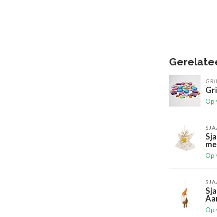
Gerelate
GR
Gri
Op 
SJA
Sja
me
Op 
SJA
Sja
Aa
Op 