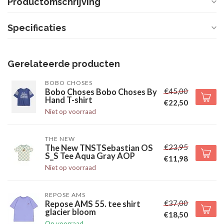
Productomschrijving
Specificaties
Gerelateerde producten
BOBO CHOSES
€45,00
Bobo Choses Bobo Choses By
Hand T-shirt
€22,50
Niet op voorraad
THE NEW
€23,95
The New TNSTSebastian OS
S_S Tee Aqua Gray AOP
€11,98
Niet op voorraad
REPOSE AMS
€37,00
Repose AMS 55. tee shirt
glacier bloom
€18,50
Op voorraad