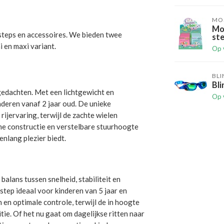
MO
Mo
 steps en accessoires. We bieden twee
ste
 en maxi variant.
Op 
BL
Bl
gedachten. Met een lichtgewicht en
Op 
deren vanaf 2 jaar oud. De unieke
rijervaring, terwijl de zachte wielen
me constructie en verstelbare stuurhoogte
enlang plezier biedt.
alans tussen snelheid, stabiliteit en
 step ideaal voor kinderen van 5 jaar en
en optimale controle, terwijl de in hoogte
ie. Of het nu gaat om dagelijkse ritten naar