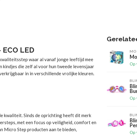
Gerelate
 - ECO LED
MO
Mo
kwaliteitsstep waar al vanaf jonge leeftijd mee
Op 
jn kindjes die zelf al voor hun tweede levensjaar
verkrijgbaar in in verschillende vrolijke kleuren.
BL
Bl
Bu
Op 
kwaliteit. Sinds de oprichting heeft dit merk
BL
Bl
ersteps, met een focus op veiligheid, comfort en
Pe
an Micro Step producten aan te bieden,
Op 