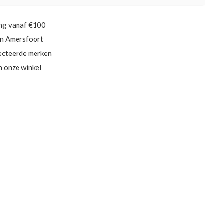
ing vanaf €100
in Amersfoort
ecteerde merken
in onze winkel