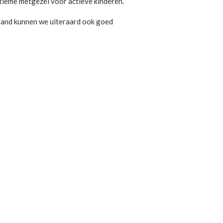
ltieme metgezel voor actieve kinderen.
stand kunnen we uiteraard ook goed