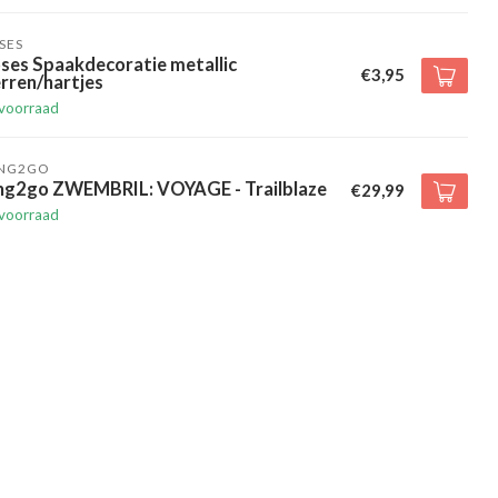
SES
ses Spaakdecoratie metallic
€3,95
rren/hartjes
voorraad
ING2GO
ing2go ZWEMBRIL: VOYAGE - Trailblaze
€29,99
voorraad