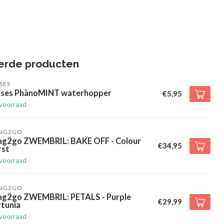
erde producten
SES
ses PhänoMINT waterhopper
€5,95
voorraad
ING2GO
ing2go ZWEMBRIL: BAKE OFF - Colour
€34,95
rst
voorraad
ING2GO
ing2go ZWEMBRIL: PETALS - Purple
€29,99
rtunia
voorraad