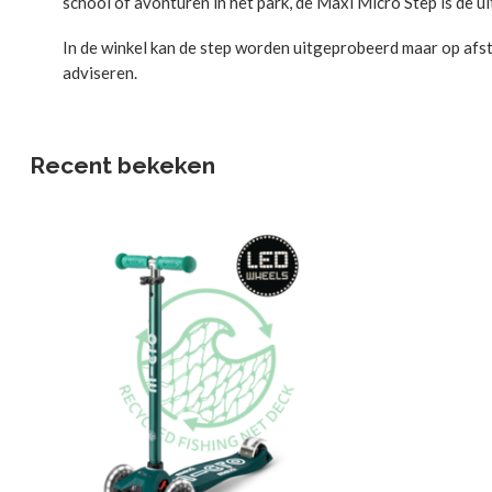
school of avonturen in het park, de Maxi Micro Step is de u
In de winkel kan de step worden uitgeprobeerd maar op af
adviseren.
Recent bekeken