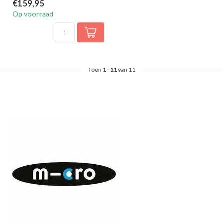
€159,95
Op voorraad
Toon
1
-
11
van 11