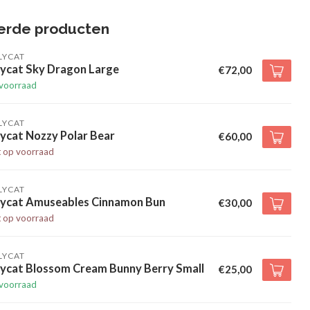
erde producten
LYCAT
lycat Sky Dragon Large
€72,00
voorraad
LYCAT
lycat Nozzy Polar Bear
€60,00
t op voorraad
LYCAT
llycat Amuseables Cinnamon Bun
€30,00
t op voorraad
LYCAT
lycat Blossom Cream Bunny Berry Small
€25,00
voorraad