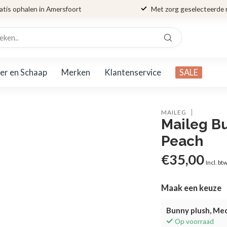
atis ophalen in Amersfoort
Met zorg geselecteerde
er en Schaap
Merken
Klantenservice
SALE
MAILEG
Maileg B
Peach
€35,00
Incl. bt
Maak een keuze
Bunny plush, Me
Op voorraad