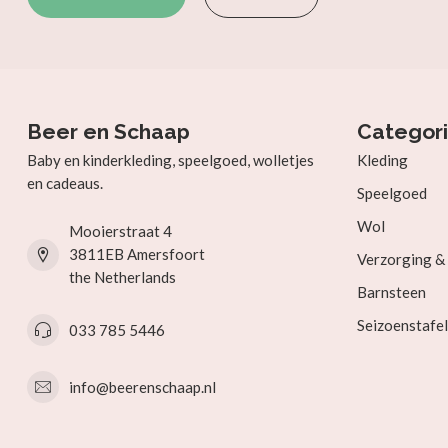
Beer en Schaap
Categor
Baby en kinderkleding, speelgoed, wolletjes
Kleding
en cadeaus.
Speelgoed
Wol
Mooierstraat 4
3811EB Amersfoort
Verzorging 
the Netherlands
Barnsteen
Seizoenstafel
033 785 5446
info@beerenschaap.nl