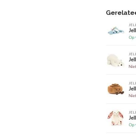
Gerelate
JEL
Jel
Op 
JEL
Jel
Nie
JEL
Je
Nie
JEL
Jel
Op 