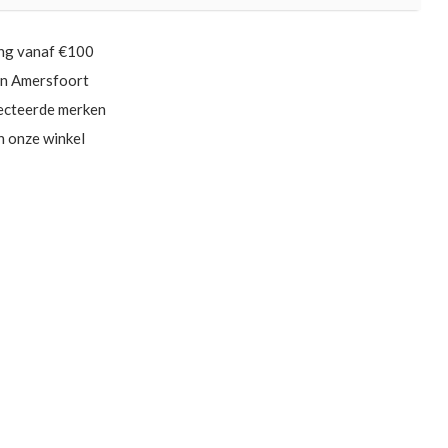
ing vanaf €100
in Amersfoort
ecteerde merken
in onze winkel