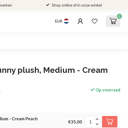
 merken
Shop online of in onze winkel
0
EUR
unny plush, Medium - Cream
Op voorraad
w
dium - Cream Peach
€35,00