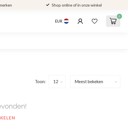
 merken
Shop online of in onze winkel
0
EUR
Toon:
evonden!
NKELEN