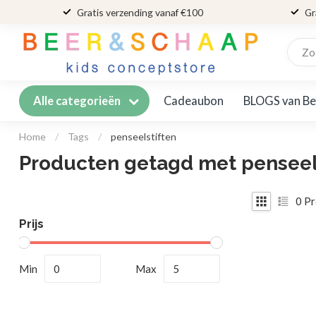
Gratis verzending vanaf €100
Gr
Cadeaubon
BLOGS van Be
Alle categorieën
Home
/
Tags
/
penseelstiften
Producten getagd met penseel
0
Pr
Prijs
Min
Max