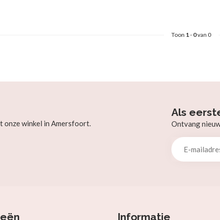
Toon
1
-
0
van 0
Als eerst
t onze winkel in Amersfoort.
Ontvang nieuw b
ieën
Informatie