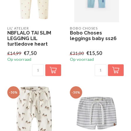
LIL' ATELIER
BOBO CHOSES
NBFLALO TAI SLIM
Bobo Choses
LEGGING LIL
leggings baby ss26
turtledove heart
€7,50
€15,50
€14,99
€31,00
Op voorraad
Op voorraad
-50%
-50%