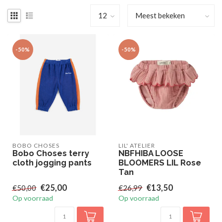
-50%
-50%
BOBO CHOSES
LIL' ATELIER
Bobo Choses terry
NBFHIBA LOOSE
cloth jogging pants
BLOOMERS LIL Rose
Tan
€25,00
€13,50
€50,00
€26,99
Op voorraad
Op voorraad