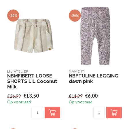
-50%
-50%
LIL' ATELIER
NAME IT
NBMFIBERT LOOSE
NBFTULINE LEGGING
SHORTS LIL Coconut
dawn pink
Milk
€13,50
€6,00
€26,99
€11,99
Op voorraad
Op voorraad