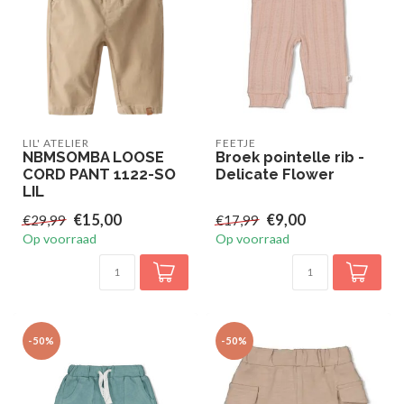
LIL' ATELIER
FEETJE
NBMSOMBA LOOSE
Broek pointelle rib -
CORD PANT 1122-SO
Delicate Flower
LIL
€15,00
€9,00
€29,99
€17,99
Op voorraad
Op voorraad
-50%
-50%