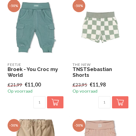
-50%
-50%
FEETJE
THE NEW
Broek - You Croc my
TNSTSebastian
World
Shorts
€11,00
€11,98
€21,99
€23,95
Op voorraad
Op voorraad
-50%
-50%