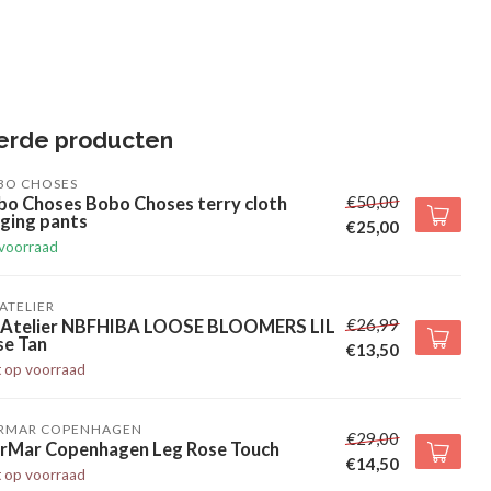
erde producten
BO CHOSES
€50,00
bo Choses Bobo Choses terry cloth
ging pants
€25,00
voorraad
' ATELIER
€26,99
l' Atelier NBFHIBA LOOSE BLOOMERS LIL
se Tan
€13,50
t op voorraad
RMAR COPENHAGEN
€29,00
rMar Copenhagen Leg Rose Touch
€14,50
t op voorraad