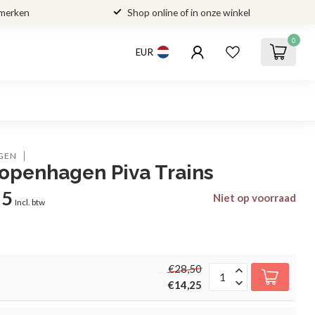
 merken
Shop online of in onze winkel
0
EUR
GEN
openhagen Piva Trains
25
Niet op voorraad
Incl. btw
€28,50
€14,25