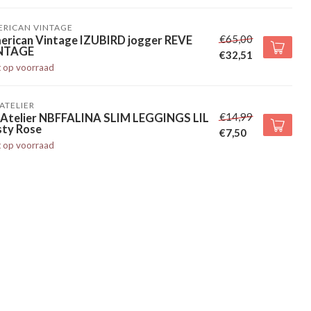
ERICAN VINTAGE
€65,00
erican Vintage IZUBIRD jogger REVE
NTAGE
€32,51
t op voorraad
' ATELIER
€14,99
l' Atelier NBFFALINA SLIM LEGGINGS LIL
sty Rose
€7,50
t op voorraad