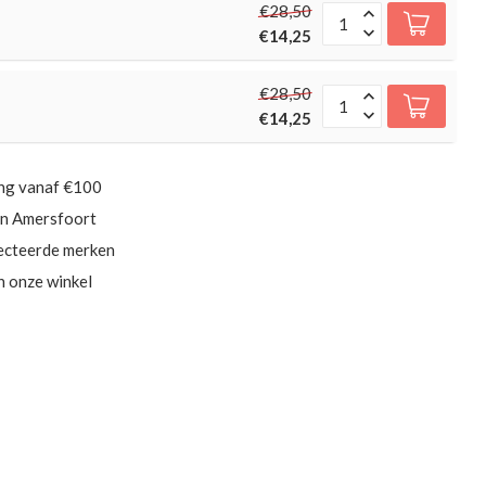
€28,50
€14,25
€28,50
€14,25
ing vanaf €100
in Amersfoort
ecteerde merken
in onze winkel