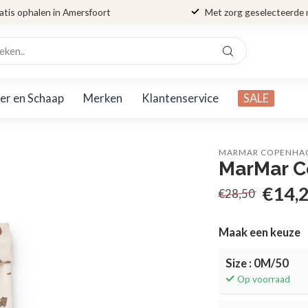
atis ophalen in Amersfoort
Met zorg geselecteerde
er en Schaap
Merken
Klantenservice
SALE
MARMAR COPENHA
MarMar C
€14,
€28,50
Maak een keuze
Size : 0M/50
Op voorraad