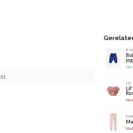
Gerelate
BO
Bo
jog
Op 
651
LIL
Li
Ro
Nie
MA
Ma
Nie