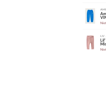
AM
Am
VI
Nie
LIL
Li
Mi
Nie