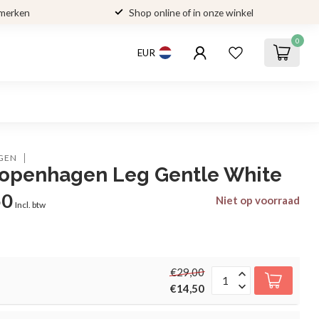
 merken
Shop online of in onze winkel
0
EUR
GEN
openhagen Leg Gentle White
50
Niet op voorraad
Incl. btw
€29,00
€14,50