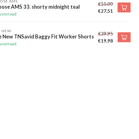
POSE AMS
€55,00
pose AMS 33. shorty midnight teal
€27,51
voorraad
E NEW
€39,95
e New TNSavid Baggy Fit Worker Shorts
€19,98
voorraad