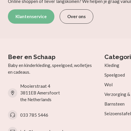
Online shoppen of liever langskomen? We helpen je graag vanui
Klantenservice
Over ons
Beer en Schaap
Categor
Baby en kinderkleding, speelgoed, wolletjes
Kleding
en cadeaus.
Speelgoed
Wol
Mooierstraat 4
3811EB Amersfoort
Verzorging 
the Netherlands
Barnsteen
Seizoenstafel
033 785 5446