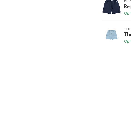
RE
Re
Op 
TH
Th
Op 