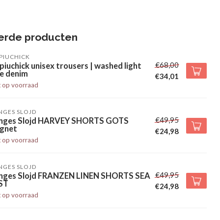
erde producten
PIUCHICK
€68,00
piuchick unisex trousers | washed light
ue denim
€34,01
t op voorraad
NGES SLOJD
€49,95
nges Slojd HARVEY SHORTS GOTS
gnet
€24,98
t op voorraad
NGES SLOJD
€49,95
nges Slojd FRANZEN LINEN SHORTS SEA
ST
€24,98
t op voorraad