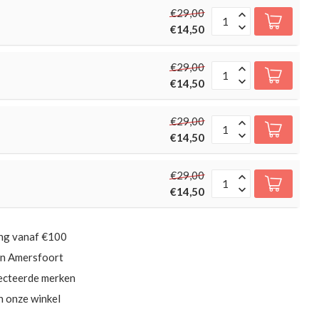
€29,00
€14,50
€29,00
€14,50
€29,00
€14,50
€29,00
€14,50
ing vanaf €100
in Amersfoort
ecteerde merken
in onze winkel