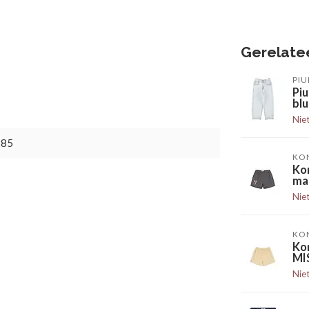
Gerelate
PIU
Piu
bl
Nie
285
KO
Ko
ma
Nie
KO
Ko
MI
Nie