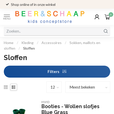
Shop online of in onze winkel
0
MENU
Home
/
Kleding
/
Accessoires
/
Sokken, maillots en
sloffen
/
Sloffen
Sloffen
Filters
HVID
Booties - Wollen slofjes
Blue Grass