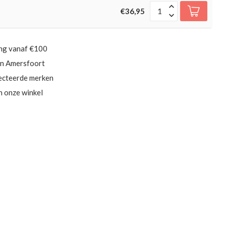
€36,95
ing vanaf €100
in Amersfoort
ecteerde merken
in onze winkel