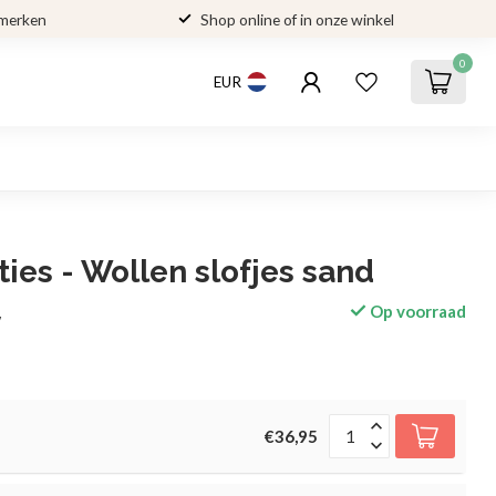
 merken
Shop online of in onze winkel
0
EUR
ies - Wollen slofjes sand
Op voorraad
w
€36,95