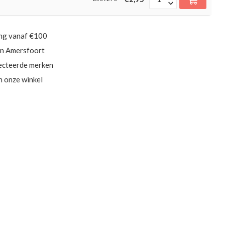
ing vanaf €100
in Amersfoort
ecteerde merken
in onze winkel