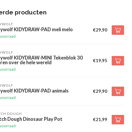
erde producten
DYWOLF
dywolf KIDYDRAW-PAD meli melo
€29,90
voorraad
DYWOLF
dywolf KIDYDRAW-MINI Tekenblok 30
€19,95
ren over de hele wereld
voorraad
DYWOLF
dywolf KIDYDRAW-PAD animals
€29,90
voorraad
TCH DOUGH
tch Dough Dinosaur Play Pot
€21,99
voorraad