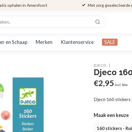
atis ophalen in Amersfoort
Met zorg geselecteerde
er en Schaap
Merken
Klantenservice
SALE
DJECO
Djeco 160
€2,95
Incl. btw
Djeco 160 stickers 
Maak een keuze
160 stickers - Ru