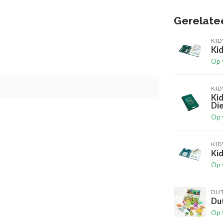
Gerelate
KI
Ki
Op 
KI
Ki
Die
Op 
KI
Ki
Op 
DU
Du
Op 