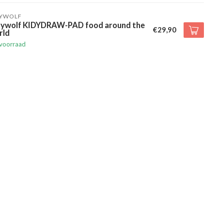
DYWOLF
dywolf KIDYDRAW-PAD food around the
€29,90
rld
voorraad