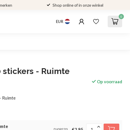
 merken
Shop online of in onze winkel
0
EUR
 stickers - Ruimte
Op voorraad
- Ruimte
imte
€2,95
DJ09270