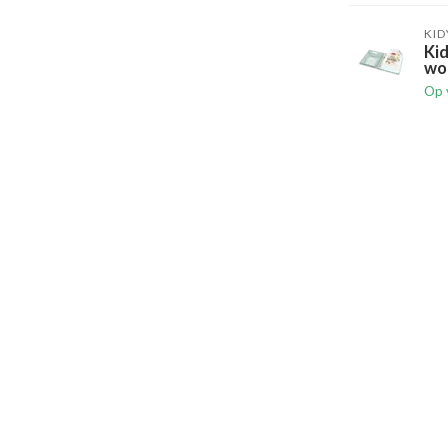
KI
Ki
wo
Op 