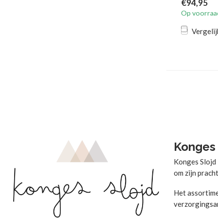
€94,95
Op voorraa
Vergelij
Konges 
Konges Slojd 
om zijn prach
Het assortime
verzorgingsar