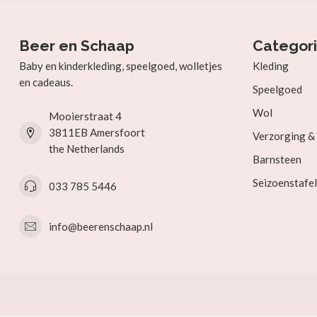
Beer en Schaap
Categor
Baby en kinderkleding, speelgoed, wolletjes
Kleding
en cadeaus.
Speelgoed
Wol
Mooierstraat 4
3811EB Amersfoort
Verzorging 
the Netherlands
Barnsteen
Seizoenstafel
033 785 5446
info@beerenschaap.nl