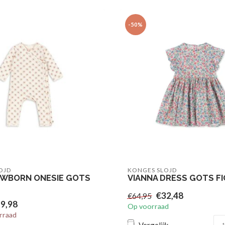
-50%
OJD
KONGES SLOJD
EWBORN ONESIE GOTS
VIANNA DRESS GOTS F
€32,48
€64,95
9,98
Op voorraad
rraad
Vergelijk