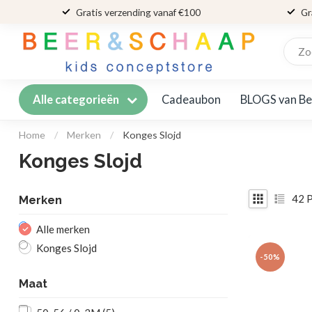
Gratis verzending vanaf €100
Gr
Cadeaubon
BLOGS van Be
Alle categorieën
Home
/
Merken
/
Konges Slojd
Konges Slojd
42
P
Merken
Alle merken
Konges Slojd
-50%
Maat