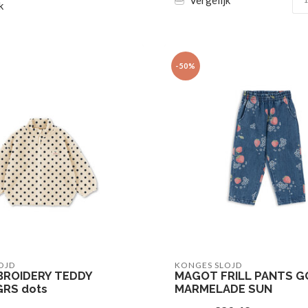
k
-50%
OJD
KONGES SLOJD
BROIDERY TEDDY
MAGOT FRILL PANTS 
GRS dots
MARMELADE SUN