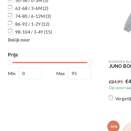
50-56 / 0-3M
(5)
62-68 / 3-6M
(2)
74-80 / 6-12M
(3)
86-92 / 1-2Y
(12)
98-104 / 3-4Y
(15)
Bekijk meer
Prijs
KONGES SL
JUNO BO
Min
Max
€4
€84,95
Op voorraa
Vergelij
-50%