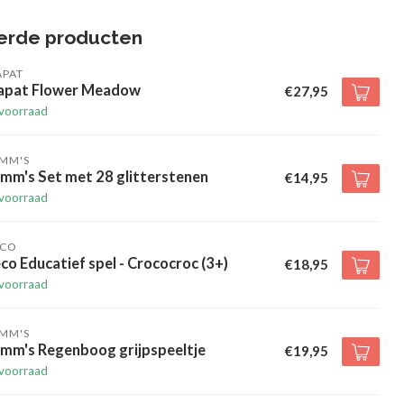
erde producten
APAT
apat Flower Meadow
€27,95
voorraad
IMM'S
mm's Set met 28 glitterstenen
€14,95
voorraad
ECO
co Educatief spel - Crococroc (3+)
€18,95
voorraad
IMM'S
imm's Regenboog grijpspeeltje
€19,95
voorraad