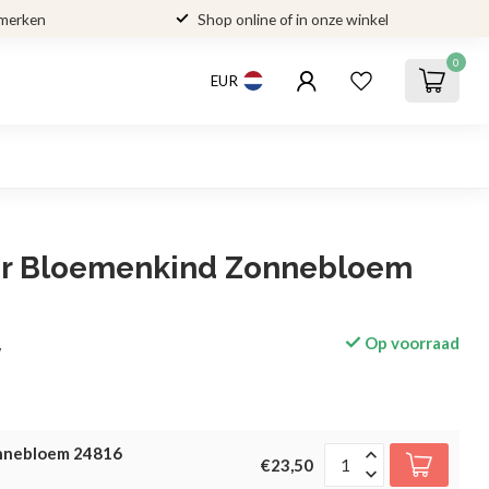
 merken
Shop online of in onze winkel
0
EUR
r Bloemenkind Zonnebloem
Op voorraad
w
nnebloem 24816
€23,50