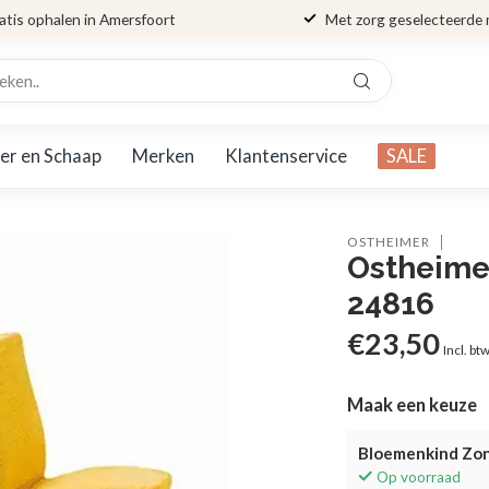
atis ophalen in Amersfoort
Met zorg geselecteerde
er en Schaap
Merken
Klantenservice
SALE
OSTHEIMER
Ostheime
24816
€23,50
Incl. bt
Maak een keuze
Bloemenkind Zo
Op voorraad