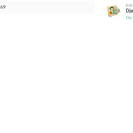
DJ
169
Dj
Op 