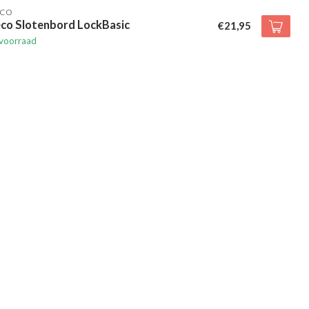
ECO
eco Slotenbord LockBasic
€21,95
voorraad