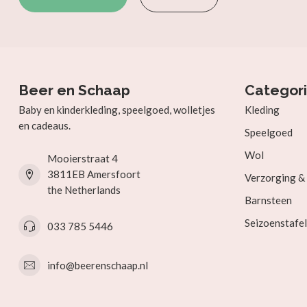
Beer en Schaap
Categor
Baby en kinderkleding, speelgoed, wolletjes
Kleding
en cadeaus.
Speelgoed
Wol
Mooierstraat 4
3811EB Amersfoort
Verzorging 
the Netherlands
Barnsteen
Seizoenstafel
033 785 5446
info@beerenschaap.nl