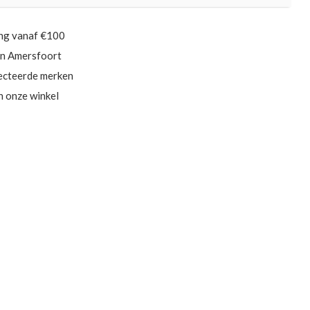
ing vanaf €100
in Amersfoort
ecteerde merken
in onze winkel