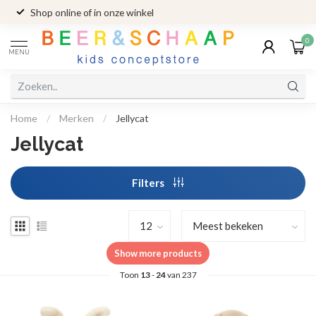
Shop online of in onze winkel
0
MENU
Home
/
Merken
/
Jellycat
Jellycat
Filters
Show more products
Toon
13
-
24
van 237