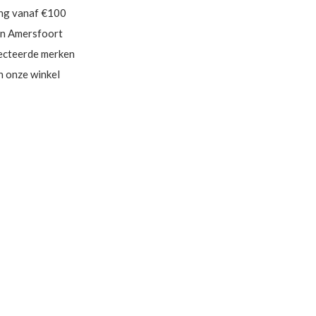
ing vanaf €100
in Amersfoort
ecteerde merken
in onze winkel