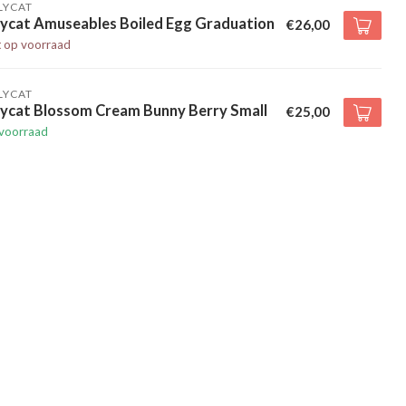
LYCAT
lycat Amuseables Boiled Egg Graduation
€26,00
t op voorraad
LYCAT
lycat Blossom Cream Bunny Berry Small
€25,00
voorraad