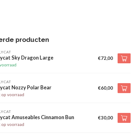
erde producten
LYCAT
lycat Sky Dragon Large
€72,00
voorraad
LYCAT
lycat Nozzy Polar Bear
€60,00
t op voorraad
LYCAT
llycat Amuseables Cinnamon Bun
€30,00
t op voorraad