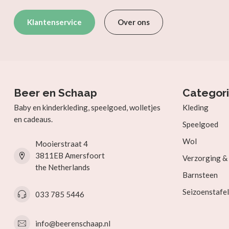
Klantenservice
Over ons
Beer en Schaap
Categor
Baby en kinderkleding, speelgoed, wolletjes
Kleding
en cadeaus.
Speelgoed
Wol
Mooierstraat 4
3811EB Amersfoort
Verzorging 
the Netherlands
Barnsteen
Seizoenstafel
033 785 5446
info@beerenschaap.nl