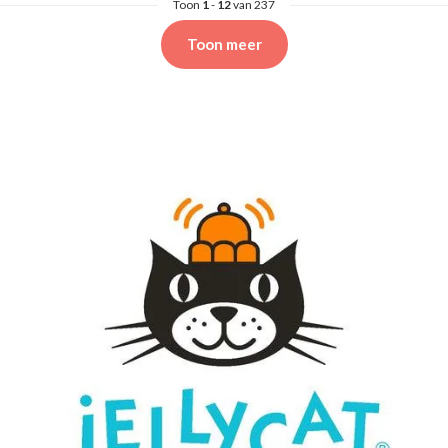
Toon
1
-
12
van 237
Toon meer