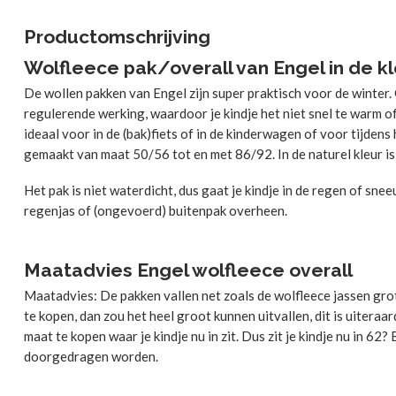
Productomschrijving
Wolfleece pak/overall van Engel in de k
De wollen pakken van Engel zijn super praktisch voor de winte
regulerende werking, waardoor je kindje het niet snel te warm of 
ideaal voor in de (bak)fiets of in de kinderwagen of voor tijden
gemaakt van maat 50/56 tot en met 86/92. In de naturel kleur i
Het pak is niet waterdicht, dus gaat je kindje in de regen of sn
regenjas of (ongevoerd) buitenpak overheen.
Maatadvies Engel wolfleece overall
Maatadvies: De pakken vallen net zoals de wolfleece jassen grote
te kopen, dan zou het heel groot kunnen uitvallen, dit is uitera
maat te kopen waar je kindje nu in zit. Dus zit je kindje nu in 62
doorgedragen worden.