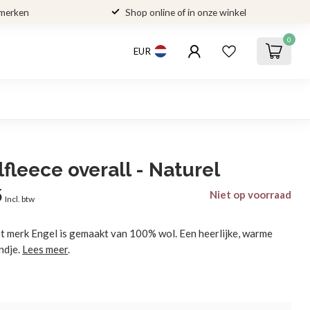
 merken
Shop online of in onze winkel
0
EUR
fleece overall - Naturel
5
Niet op voorraad
Incl. btw
t merk Engel is gemaakt van 100% wol. Een heerlijke, warme
ndje.
Lees meer
.