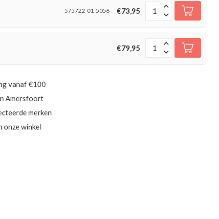
€73,95
575722-01-5056
€79,95
ing vanaf €100
in Amersfoort
ecteerde merken
in onze winkel