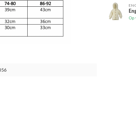
EN
Eng
Op 
056