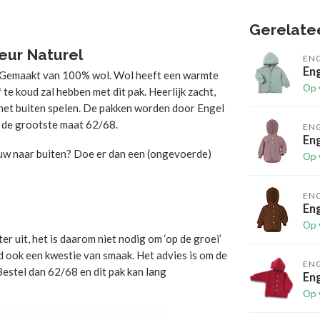
Gerelate
leur Naturel
EN
Eng
r. Gemaakt van 100% wol. Wol heeft een warmte
Op 
te koud zal hebben met dit pak. Heerlijk zacht,
s het buiten spelen. De pakken worden door Engel
s de grootste maat 62/68.
EN
Eng
eeuw naar buiten? Doe er dan een (ongevoerde)
Op 
EN
Eng
Op 
r uit, het is daarom niet nodig om ‘op de groei’
ard ook een kwestie van smaak. Het advies is om de
EN
? Bestel dan 62/68 en dit pak kan lang
Eng
Op 