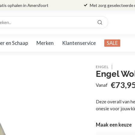
atis ophalen in Amersfoort
Met zorg geselecteerde
er en Schaap
Merken
Klantenservice
SALE
ENGEL
Engel Wol
€73,9
Vanaf
Deze overall van he
onesie voor jouw ki
Maak een keuze