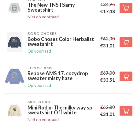
€34,95
The New TNSTSamy
Sweatshirt
€17,48
Niet op voorraad
BOBO CHOSES
€62,00
Bobo Choses Color Herbalist
sweatshirt
€31,01
Op voorraad
REPOSE AMS
€67,00
Repose AMS 17. cozydrop
sweater misty haze
€33,51
Op voorraad
MINI RODINI
€62,00
Mini Rodini The milky way sp
sweatshirt Off white
€31,01
Niet op voorraad