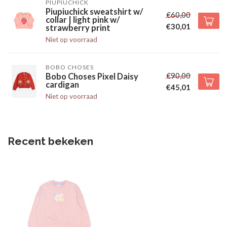
PIUPIUCHICK
Piupiuchick sweatshirt w/
€60,00
collar | light pink w/
€30,01
strawberry print
Niet op voorraad
BOBO CHOSES
€90,00
Bobo Choses Pixel Daisy
cardigan
€45,01
Niet op voorraad
Recent bekeken