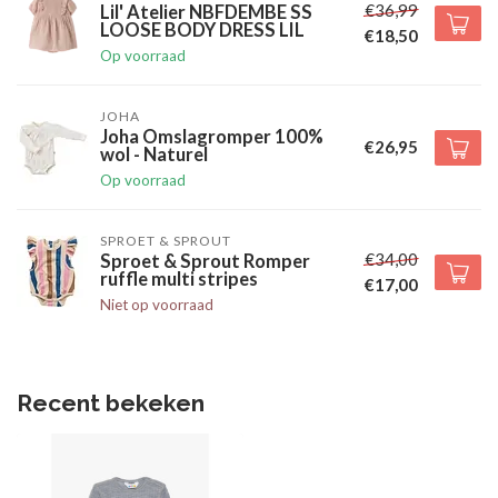
€36,99
Lil' Atelier NBFDEMBE SS
LOOSE BODY DRESS LIL
€18,50
Op voorraad
JOHA
Joha Omslagromper 100%
€26,95
wol - Naturel
Op voorraad
SPROET & SPROUT
€34,00
Sproet & Sprout Romper
ruffle multi stripes
€17,00
Niet op voorraad
Recent bekeken