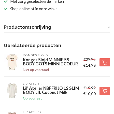
Met zorg geselecteerde merken
Shop online of in onze winkel
Productomschrijving
Gerelateerde producten
KONGES SLOJD
€29,95
Konges Slojd MINNIE SS
BODY GOTS MINNIE COEUR
€14,98
Niet op voorraad
LIL' ATELIER
€19,99
Lil' Atelier NBFFRIJO LS SLIM
BODY LIL Coconut Milk
€10,00
Op voorraad
LIL' ATELIER